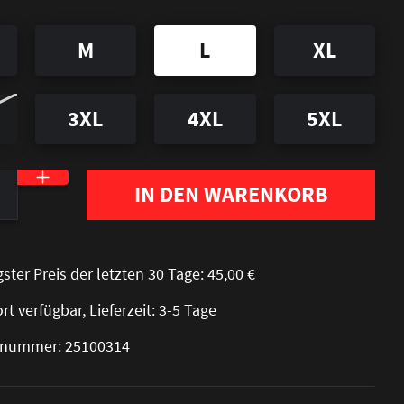
M
L
XL
3XL
4XL
5XL
nzahl: Gib den gewünschten Wert ein oder be
IN DEN WARENKORB
gster Preis der letzten 30 Tage: 45,00 €
rt verfügbar, Lieferzeit: 3-5 Tage
elnummer: 25100314