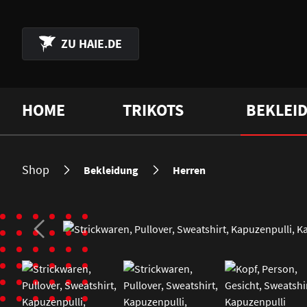
 Hauptinhalt springen
Zur Suche springen
Zur Hauptnavigation springen
ZU
HAIE.DE
HOME
TRIKOTS
BEKLEI
Shop
Bekleidung
Herren