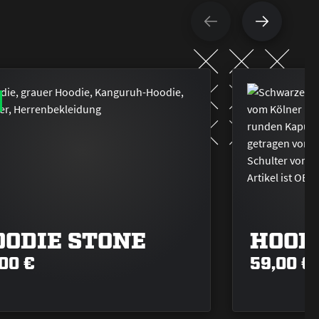
OODIE STONE
HOOD
00 €
59,00 €