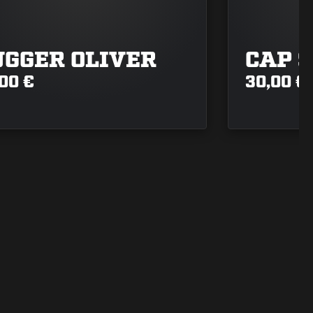
UGGER OLIVER
CAP 
00 €
30,00 €