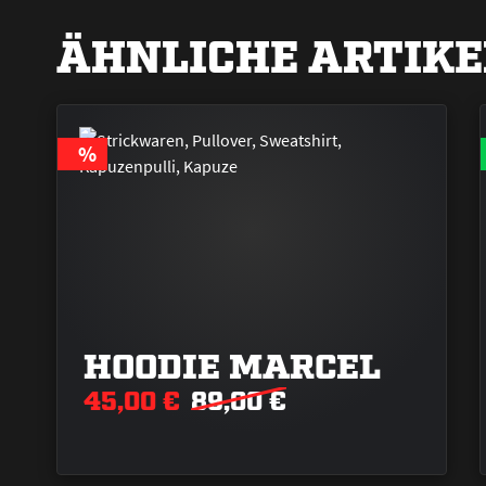
ÄHNLICHE ARTIKE
RABATT
%
HOODIE MARCEL
45,00 €
89,00 €