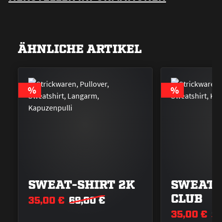
ÄHNLICHE ARTIKEL
RABATT
RABATT
%
%
SWEAT-SHIRT 2K
SWEAT-
CLUB
35,00 €
69,00 €
35,00 €
99