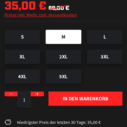
35,00 €
69,00 €
Preise inkl. MwSt. zzgl. Versandkosten
S
M
L
XL
2XL
3XL
4XL
5XL
Produkt Anzahl: Gib den gewünschten Wert ein o
IN DEN WARENKORB
Niedrigster Preis der letzten 30 Tage: 35,00 €