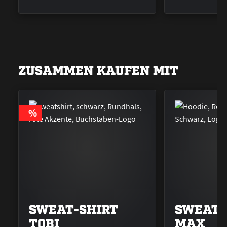
ZUSAMMEN KAUFEN MIT
RABATT
%
SWEAT-SHIRT
SWEATJ
TOBI
MAX