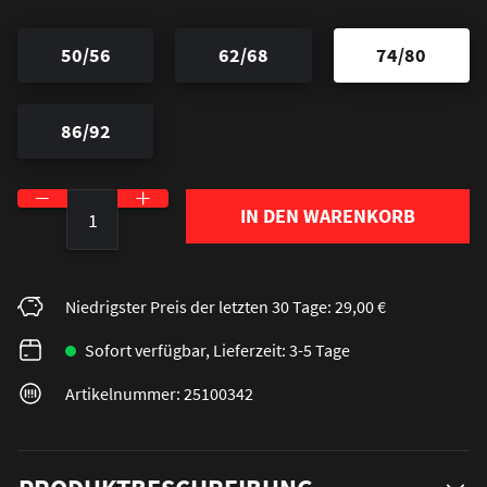
50/56
62/68
74/80
86/92
Produkt Anzahl: Gib den gewünschten Wert ein o
IN DEN WARENKORB
Niedrigster Preis der letzten 30 Tage: 29,00 €
Sofort verfügbar, Lieferzeit: 3-5 Tage
Artikelnummer: 25100342