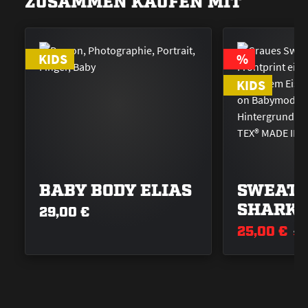
ZUSAMMEN KAUFEN MIT
RABATT
KIDS
%
KIDS
BABY BODY ELIAS
SWEAT-
SHARK
29,00 €
25,00 €
4