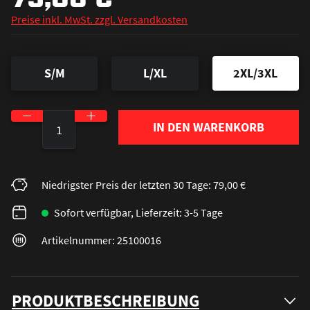
Preise inkl. MwSt. zzgl. Versandkosten
S/M
L/XL
2XL/3XL
Produkt Anzahl: Gib den gewünschten Wert ein o
IN DEN WARENKORB
Niedrigster Preis der letzten 30 Tage: 79,00 €
Sofort verfügbar, Lieferzeit: 3-5 Tage
Artikelnummer: 25100016
PRODUKTBESCHREIBUNG