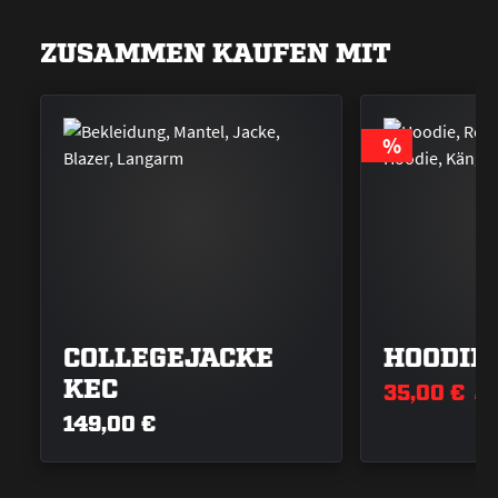
ZUSAMMEN KAUFEN MIT
RABATT
%
COLLEGEJACKE
HOODIE
KEC
35,00 €
8
149,00 €