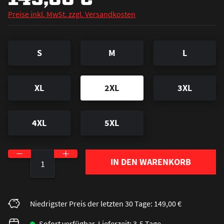
Preise inkl. MwSt. zzgl. Versandkosten
S
M
L
XL
2XL
3XL
4XL
5XL
Produkt Anzahl: Gib den gewünschten Wert ein o
IN DEN WARENKORB
Niedrigster Preis der letzten 30 Tage: 149,00 €
Sofort verfügbar, Lieferzeit: 3-5 Tage