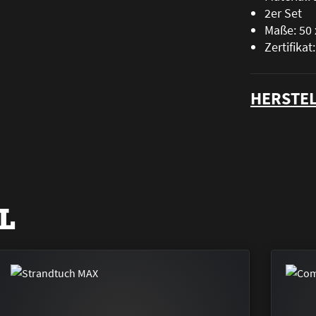
2er Set
Maße: 50 
Zertifika
HERSTEL
L