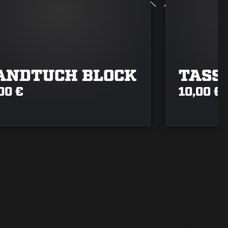
ANDTUCH BLOCK
TASS
00 €
10,00 €