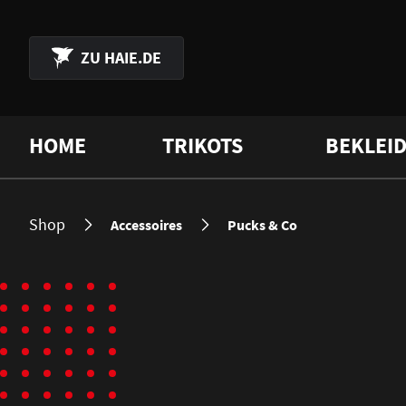
 Hauptinhalt springen
Zur Suche springen
Zur Hauptnavigation springen
ZU
HAIE.DE
HOME
TRIKOTS
BEKLEI
Shop
Accessoires
Pucks & Co