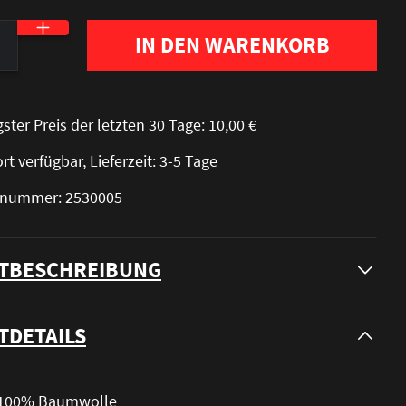
nzahl: Gib den gewünschten Wert ein oder be
IN DEN WARENKORB
gster Preis der letzten 30 Tage: 10,00 €
rt verfügbar, Lieferzeit: 3-5 Tage
elnummer: 2530005
TBESCHREIBUNG
TDETAILS
: 100% Baumwolle