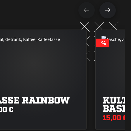
RABATT
%
ASSE RAINBOW
KULT
BASI
00 €
15,00 €