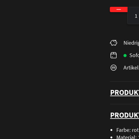
Produkt A
Niedri
Sofo
Artik
PRODUK
PRODUK
Farbe: rot
Material