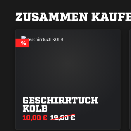
ZUSAMMEN KAUFE
RABATT
%
GESCHIRRTUCH
KOLB
10,00 €
19,00 €