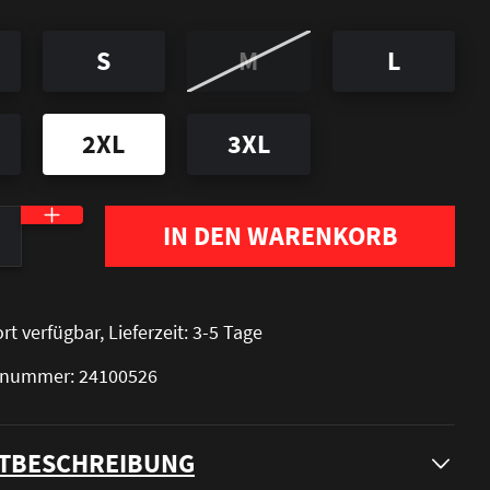
S
M
L
2XL
3XL
nzahl: Gib den gewünschten Wert ein oder be
IN DEN WARENKORB
rt verfügbar, Lieferzeit: 3-5 Tage
elnummer: 24100526
TBESCHREIBUNG