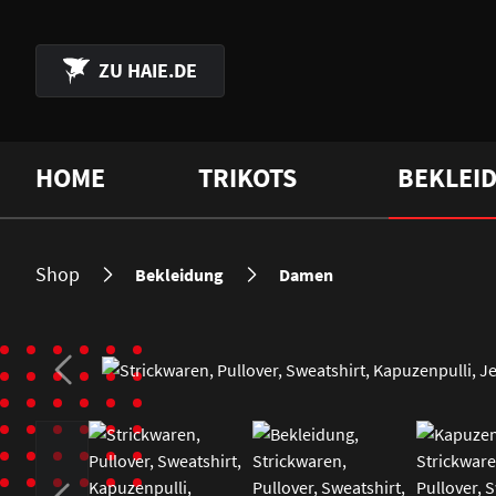
 Hauptinhalt springen
Zur Suche springen
Zur Hauptnavigation springen
ZU
HAIE.DE
HOME
TRIKOTS
BEKLEI
Shop
Bekleidung
Damen