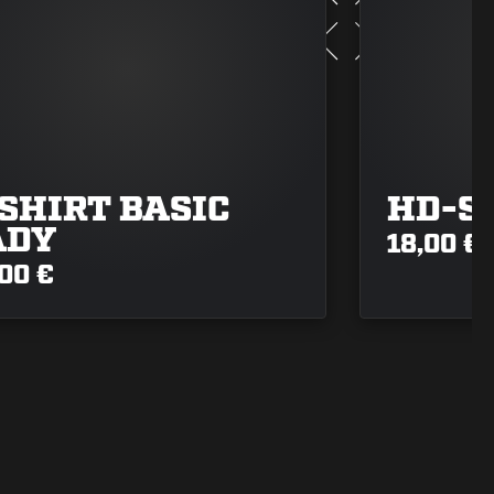
SHIRT BASIC
HD-S
ADY
18,00 €
00 €