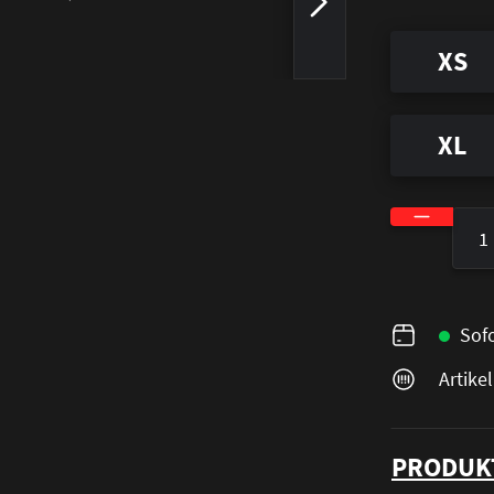
XS
XL
Produkt A
Sofo
Artik
PRODUK