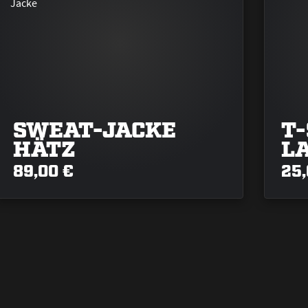
SWEAT-JACKE
T-
HÄTZ
L
89,00 €
25,