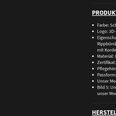
PRODUK
Farbe: Sc
Logo: 3D
Eigenschaf
Rippbünd
mit Korde
Material
Zertifika
Pflegehin
Passform:
Unser Mod
Bild 5: U
unser Mod
HERSTEL