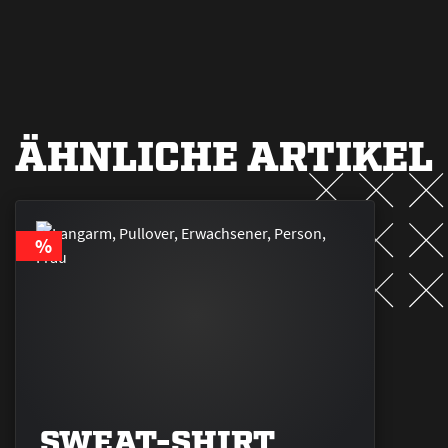
ÄHNLICHE ARTIKEL
RABATT
%
SWEAT-SHIRT