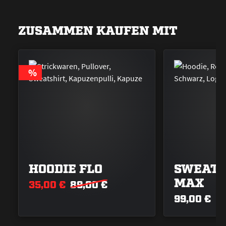
ZUSAMMEN KAUFEN MIT
RABATT
%
HOODIE FLO
SWEATJ
MAX
35,00 €
89,00 €
99,00 €