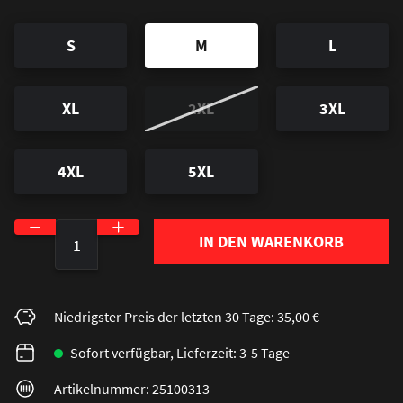
S
M
L
XL
2XL
3XL
4XL
5XL
Produkt Anzahl: Gib den gewünschten Wert ein o
IN DEN WARENKORB
Niedrigster Preis der letzten 30 Tage: 35,00 €
Sofort verfügbar, Lieferzeit: 3-5 Tage
Artikelnummer: 25100313