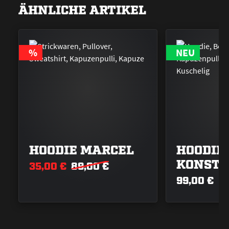
ÄHNLICHE ARTIKEL
RABATT
%
NEU
HOODIE MARCEL
HOODIE
KONSTA
35,00 €
89,00 €
99,00 €