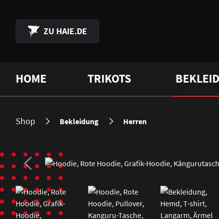
 Hauptinhalt springen
Zur Suche springen
Zur Hauptnavigation springen
ZU
HAIE.DE
HOME
TRIKOTS
BEKLEI
Shop
Bekleidung
Herren