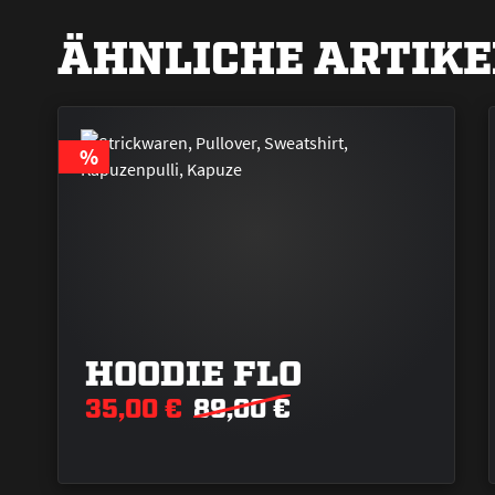
ÄHNLICHE ARTIKE
RABATT
%
HOODIE FLO
35,00 €
89,00 €