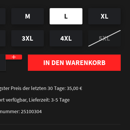
M
L
XL
3XL
4XL
5XL
nzahl: Gib den gewünschten Wert ein oder be
IN DEN WARENKORB
gster Preis der letzten 30 Tage: 35,00 €
rt verfügbar, Lieferzeit: 3-5 Tage
elnummer: 25100304