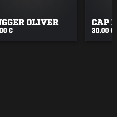
UGGER OLIVER
CAP L
00 €
30,00 €