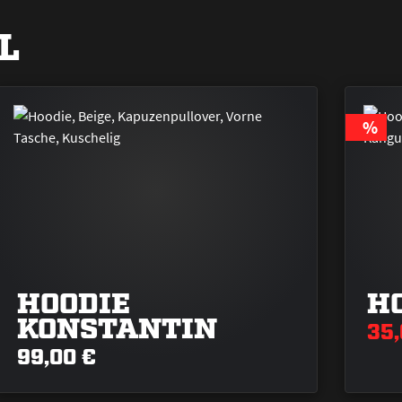
L
RABA
%
HOODIE
H
KONSTANTIN
35
99,00 €