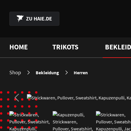
 Hauptinhalt springen
Zur Suche springen
Zur Hauptnavigation springen
ZU
HAIE.DE
HOME
TRIKOTS
BEKLEI
Shop
Bekleidung
Herren