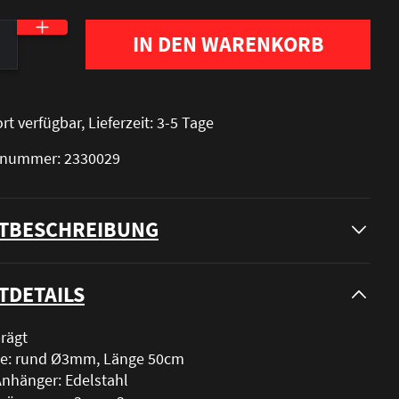
nzahl: Gib den gewünschten Wert ein oder be
IN DEN WARENKORB
rt verfügbar, Lieferzeit: 3-5 Tage
elnummer: 2330029
TBESCHREIBUNG
TDETAILS
rägt
te: rund Ø3mm, Länge 50cm
Anhänger: Edelstahl