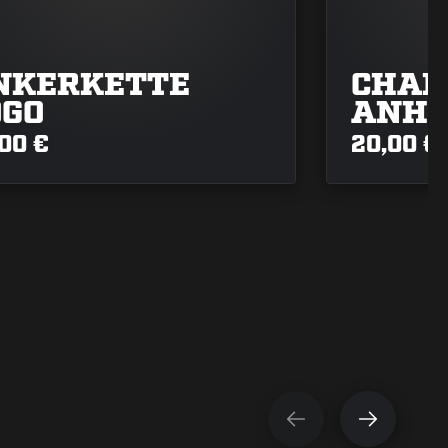
NKERKETTE
CHA
OGO
ANHÄ
SHAR
00 €
20,00 €