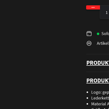
Produkt A
Sofo
Artik
PRODUK
PRODUK
Logo: gep
Lederket
Material 