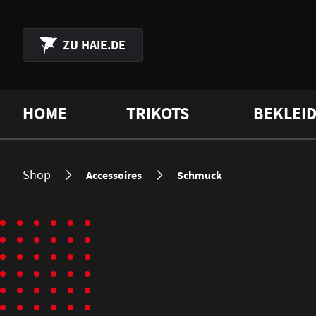
 Hauptinhalt springen
Zur Suche springen
Zur Hauptnavigation springen
ZU
HAIE.DE
HOME
TRIKOTS
BEKLEI
Shop
Accessoires
Schmuck