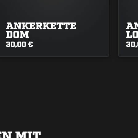
ANKERKETTE
A
DOM
L
30,00 €
30,
N MIT