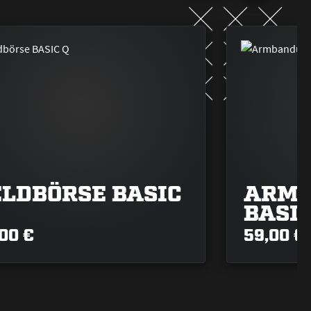
ELDBÖRSE BASIC
ARM
BASI
00 €
59,00 €