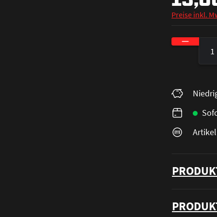
Preise inkl. M
Produkt A
Niedri
Sofo
Artik
PRODUK
PRODUK