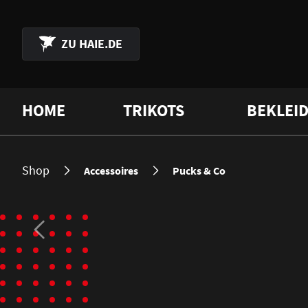
 Hauptinhalt springen
Zur Suche springen
Zur Hauptnavigation springen
ZU
HAIE.DE
HOME
TRIKOTS
BEKLEI
Shop
Accessoires
Pucks & Co