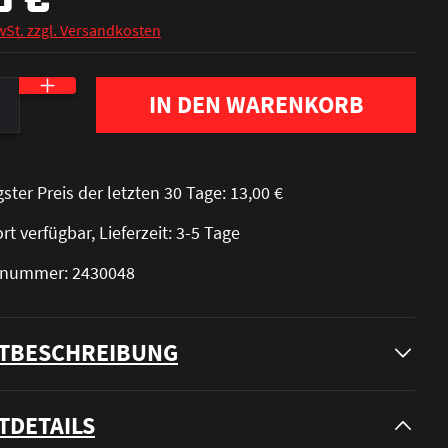
wSt. zzgl. Versandkosten
nzahl: Gib den gewünschten Wert ein oder be
IN DEN WARENKORB
gster Preis der letzten 30 Tage: 13,00 €
rt verfügbar, Lieferzeit: 3-5 Tage
elnummer: 2430048
TBESCHREIBUNG
TDETAILS