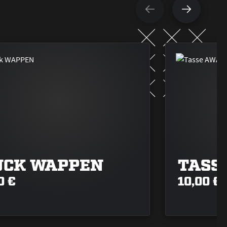
UCK WAPPEN
TASS
0 €
10,00 €