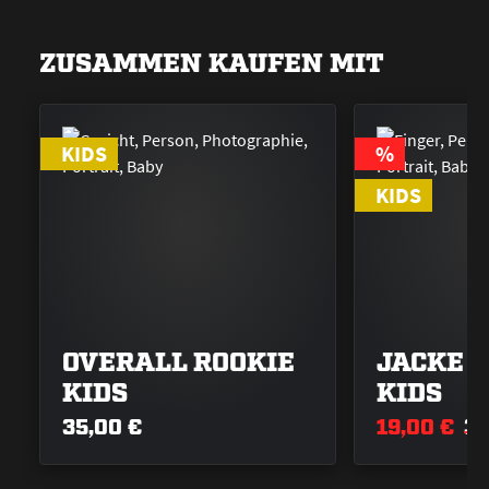
ZUSAMMEN KAUFEN MIT
RABATT
KIDS
%
KIDS
OVERALL ROOKIE
JACKE 
KIDS
KIDS
35,00 €
19,00 €
39