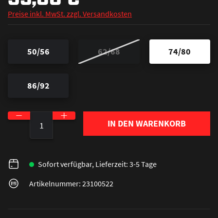
Preise inkl. MwSt. zzgl. Versandkosten
50/56
62/68
74/80
86/92
Produkt Anzahl: Gib den gewünschten Wert ein o
IN DEN WARENKORB
Sofort verfügbar, Lieferzeit: 3-5 Tage
Artikelnummer: 23100522