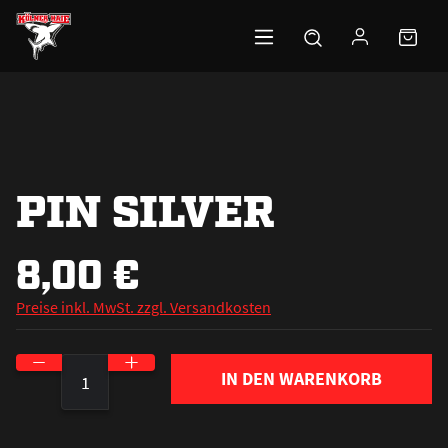
Zum Hauptinhalt springen
PIN SILVER
8,00 €
Preise inkl. MwSt. zzgl. Versandkosten
Produkt Anzahl: Gib den gewünschten Wert ein o
IN DEN WARENKORB