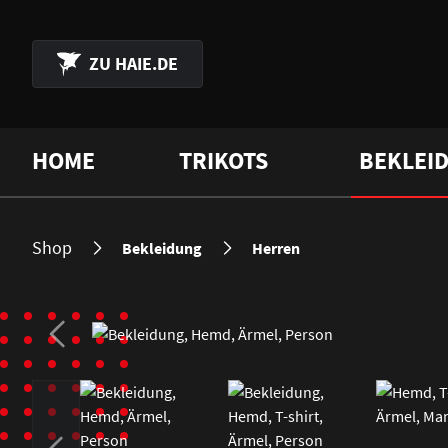
 Hauptinhalt springen
Zur Suche springen
Zur Hauptnavigation springen
ZU
HAIE.DE
HOME
TRIKOTS
BEKLEI
Shop
Bekleidung
Herren