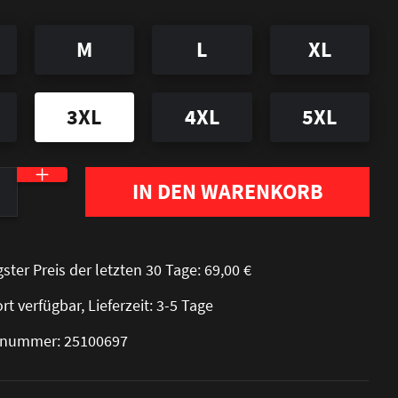
M
L
XL
3XL
4XL
5XL
nzahl: Gib den gewünschten Wert ein oder be
IN DEN WARENKORB
gster Preis der letzten 30 Tage: 69,00 €
rt verfügbar, Lieferzeit: 3-5 Tage
elnummer: 25100697