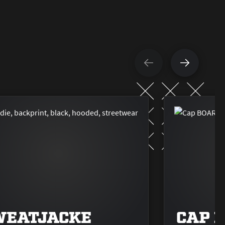
WEATJACKE
CAP 