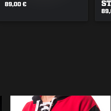
S
89,00 €
89,