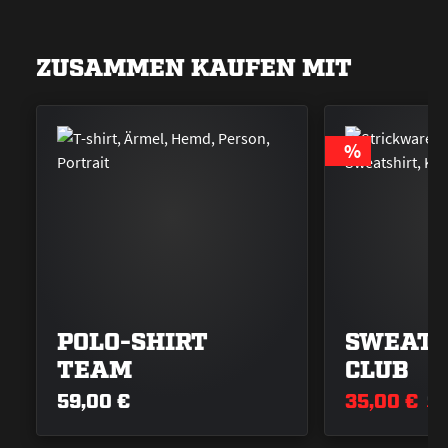
ZUSAMMEN KAUFEN MIT
RABATT
%
POLO-SHIRT
SWEAT-
TEAM
CLUB
59,00 €
35,00 €
99