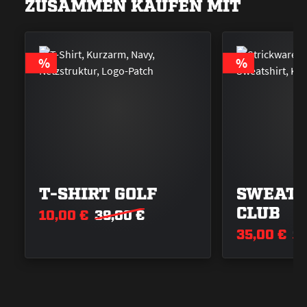
ZUSAMMEN KAUFEN MIT
RABATT
RABATT
%
%
T-SHIRT GOLF
SWEAT-
CLUB
10,00 €
39,00 €
35,00 €
99