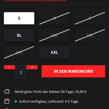
S
M
L
XL
2XL
3XL
4XL
5XL
Produkt Anzahl: Gib den gewünschten Wert ein o
IN DEN WARENKORB
Niedrigster Preis der letzten 30 Tage: 10,00 €
Sofort verfügbar, Lieferzeit: 3-5 Tage