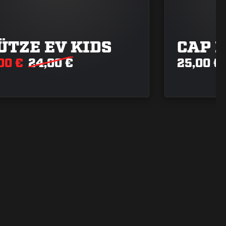
ÜTZE EV KIDS
CAP F
00 €
24,00 €
25,00 €