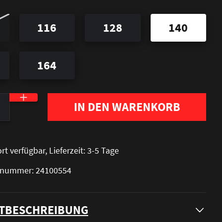
116
128
140
164
nzahl: Gib den gewünschten Wert ein oder be
IN DEN WARENKORB
rt verfügbar, Lieferzeit: 3-5 Tage
elnummer: 24100554
TBESCHREIBUNG