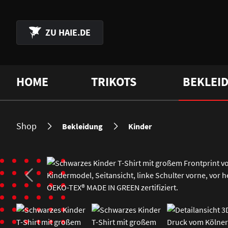
 Hauptinhalt springen
Zur Suche springen
Zur Hauptnavigation springen
ZU
HAIE.DE
HOME
TRIKOTS
BEKLEI
Shop
Bekleidung
Kinder