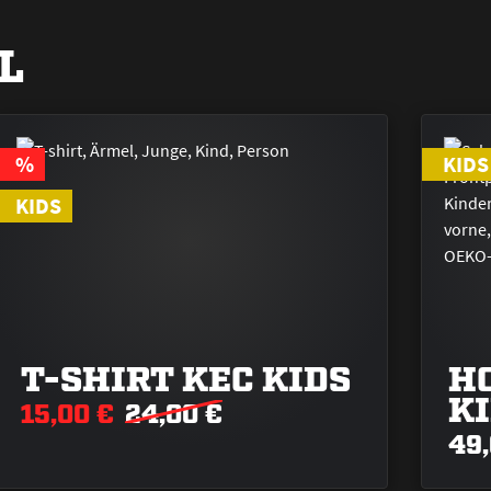
L
RABATT
%
KIDS
KIDS
T-SHIRT KEC KIDS
HO
K
15,00 €
24,00 €
49,