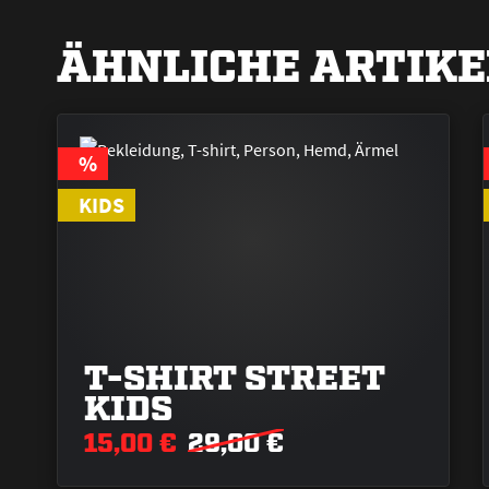
ÄHNLICHE ARTIKE
RABATT
%
KIDS
T-SHIRT STREET
KIDS
15,00 €
29,00 €