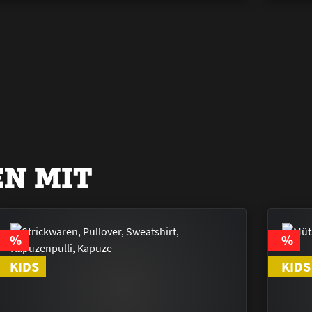
N MIT
RABATT
RABA
%
%
KIDS
KIDS