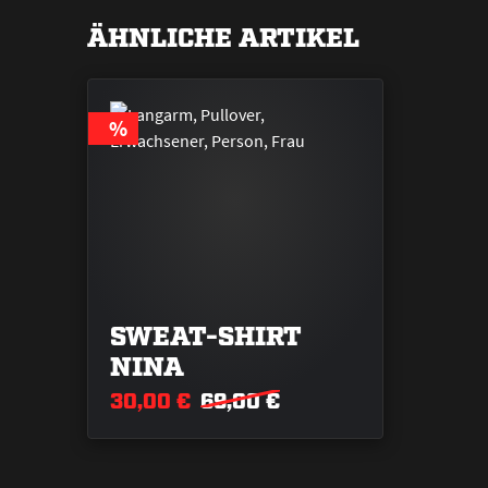
ÄHNLICHE ARTIKEL
RABATT
%
SWEAT-SHIRT
NINA
30,00 €
69,00 €