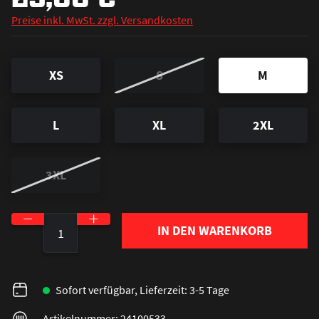
Preise inkl. MwSt. zzgl. Versandkosten
XS
S
M
L
XL
2XL
3XL
Produkt Anzahl: Gib den gewünschten Wert ein o
IN DEN WARENKORB
Sofort verfügbar, Lieferzeit: 3-5 Tage
Artikelnummer: 24100533