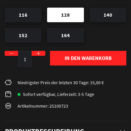
116
128
140
152
164
Produkt Anzahl: Gib den gewünschten Wert ein o
IN DEN WARENKORB
Niedrigster Preis der letzten 30 Tage: 15,00 €
Sofort verfügbar, Lieferzeit: 3-5 Tage
Artikelnummer: 25100723