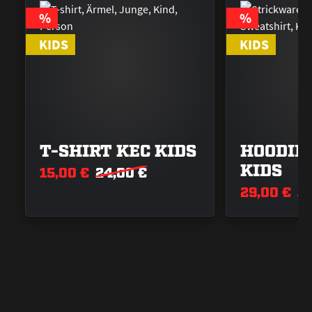
RABATT
RABATT
%
%
KIDS
KIDS
T-SHIRT KEC KIDS
HOODIE
KIDS
15,00 €
24,00 €
29,00 €
59