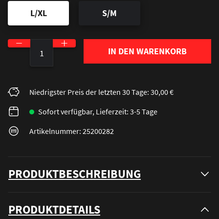
L/XL
S/M
Produkt Anzahl: Gib den gewünschten Wert ein o
IN DEN WARENKORB
Niedrigster Preis der letzten 30 Tage: 30,00 €
Sofort verfügbar, Lieferzeit: 3-5 Tage
Artikelnummer: 25200282
PRODUKTBESCHREIBUNG
PRODUKTDETAILS