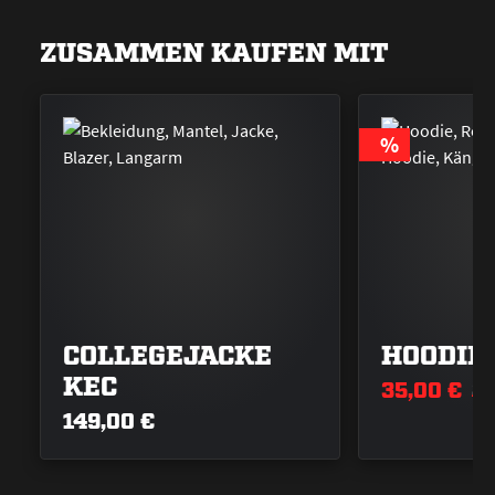
ZUSAMMEN KAUFEN MIT
RABATT
%
COLLEGEJACKE
HOODIE
KEC
35,00 €
8
149,00 €