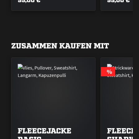
ZUSAMMEN KAUFEN MIT
RABATT
%
FLEECEJACKE
FLEECE-
BASIC
SHARK